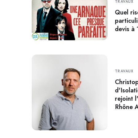
TRAVAUX
Quel ri
particul
devis à
TRAVAUX
Christo
d'Isolat
rejoint
Rhône A