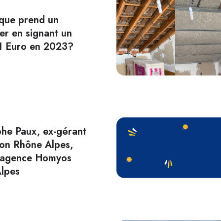
sque prend un
ier en signant un
 1 Euro en 2023?
phe Paux, ex-gérant
ion Rhône Alpes,
 l'agence Homyos
lpes