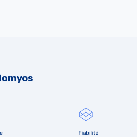
'Homyos
se
Fiabilité