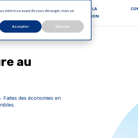
AIDES
EQUIPE
GUIDE DE LA
CO
vous intéresse avant de vous déranger, mais on
RENOVATION
Accepter
Refuser
ure au
é. Faites des économies en
nibles.