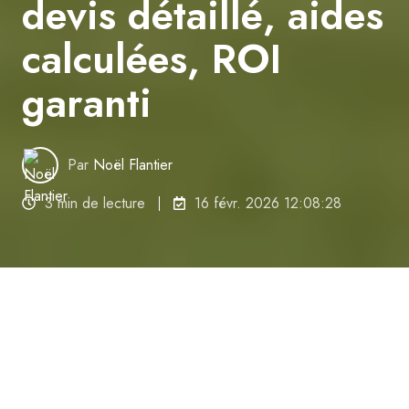
devis détaillé, aides
calculées, ROI
garanti
Par
Noël Flantier
3 min de lecture
16 févr. 2026 12:08:28
Le coût réel d'une pompe à chaleur air/eau,
aides déduites, varie de 990 € à plus de
10 000 € selon le matériel. Notre analyse de
devis ci-dessous vous donne le calcul exact